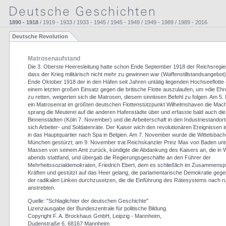
1890 - 1918
/ 1919 - 1933 / 1933 - 1945 / 1945 - 1949 / 1949 - 1989 / 1989 - 2016
Deutsche Revolution
Matrosenaufstand
Die 3. Oberste Heeresleitung hatte schon Ende September 1918 der Reichsregie
dass der Krieg militärisch nicht mehr zu gewinnen war (Waffenstillstandsangebot).
Ende Oktober 1918 der in den Häfen seit Jahren untätig liegenden Hochseeflotte 
einem letzten großen Einsatz gegen die britische Flotte auszulaufen, um »die Eh
zu retten, weigerten sich die Matrosen, diesem sinnlosen Befehl zu folgen. Am
ein Matrosenrat im größten deutschen Flottenstützpunkt Wilhelmshaven die Mach
sprang die Meuterei auf die anderen Hafenstädte über und erfasste bald auch di
Binnenstädten (Köln 7. November) und die Arbeiterschaft in den Industriestandorte
sich Arbeiter- und Soldatenräte. Der Kaiser wich den revolutionären Ereignissen i
in das Hauptquartier nach Spa in Belgien. Am 7. November wurde die Wittelsbach
München gestürzt; am 9. November trat Reichskanzler Prinz Max von Baden un
Massen von seinem Amt zurück, kündigte die Abdankung des Kaisers an, die in Wi
abends stattfand, und übergab die Regierungsgeschäfte an den Führer der
Mehrheitssozialdemokraten, Friedrich Ebert, dem es schließlich im Zusammenspi
Kräften und gestützt auf das Heer gelang, die parlamentarische Demokratie geg
der radikalen Linken durchzusetzen, die die Einführung des Rätesystems nach r
anstrebten.
Quelle: "Schlaglichter der deutschen Geschichte"
Lizenzausgabe der Bundeszentrale für politische Bildung.
Copyright F. A. Brockhaus GmbH, Leipzig - Mannheim,
Dudenstraße 6, 68167 Mannheim