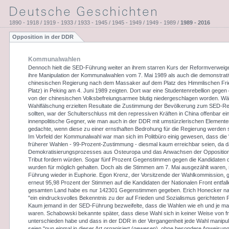
1890 - 1918 / 1919 - 1933 / 1933 - 1945 / 1945 - 1949 / 1949 - 1989 /
1989 - 2016
Opposition in der DDR
Kommunalwahlen
Dennoch hielt die SED-Führung weiter an ihrem starren Kurs der Reformverweige
ihre Manipulation der Kommunalwahlen vom 7. Mai 1989 als auch die demonstrati
chinesischen Regierung nach dem Massaker auf dem Platz des Himmlischen Fr
Platz) in Peking am 4. Juni 1989 zeigten. Dort war eine Studentenrebellion gegen 
von der chinesischen Volksbefreiungsarmee blutig niedergeschlagen worden. Wä
Wahlfälschung erzielten Resultate die Zustimmung der Bevölkerung zum SED-Re
sollten, war der Schulterschluss mit den repressiven Kräften in China offenbar ei
innenpolitische Gegner, wie man auch in der DDR mit umstürzlerischen Elemen
gedachte, wenn diese zu einer ernsthaften Bedrohung für die Regierung werden s
Im Vorfeld der Kommunalwahl war man sich im Politbüro einig gewesen, dass die
früherer Wahlen - 99-Prozent-Zustimmung - diesmal kaum erreichbar seien, da 
Demokratisierungsprozesses aus Osteuropa und das Anwachsen der Opposition
Tribut fordern würden. Sogar fünf Prozent Gegenstimmen gegen die Kandidaten d
wurden für möglich gehalten. Doch als die Stimmen am 7. Mai ausgezählt waren,
Führung wieder in Euphorie. Egon Krenz, der Vorsitzende der Wahlkommission, 
erneut 95,98 Prozent der Stimmen auf die Kandidaten der Nationalen Front entfal
gesamten Land habe es nur 142301 Gegenstimmen gegeben. Erich Honecker na
"ein eindrucksvolles Bekenntnis zu der auf Frieden und Sozialismus gerichteten P
Kaum jemand in der SED-Führung bezweifelte, dass die Wahlen wie eh und je man
waren. Schabowski bekannte später, dass diese Wahl sich in keiner Weise von 
unterschieden habe und dass in der DDR in der Vergangenheit jede Wahl manipuli
seien "nun einmal in dieser Art organisiert (gewesen), ohne besondere Anweisun