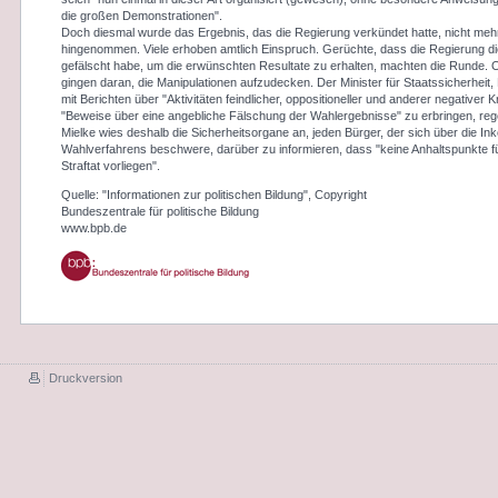
die großen Demonstrationen".
Doch diesmal wurde das Ergebnis, das die Regierung verkündet hatte, nicht meh
hingenommen. Viele erhoben amtlich Einspruch. Gerüchte, dass die Regierung 
gefälscht habe, um die erwünschten Resultate zu erhalten, machten die Runde.
gingen daran, die Manipulationen aufzudecken. Der Minister für Staatssicherheit,
mit Berichten über "Aktivitäten feindlicher, oppositioneller und anderer negativer K
"Beweise über eine angebliche Fälschung der Wahlergebnisse" zu erbringen, reg
Mielke wies deshalb die Sicherheitsorgane an, jeden Bürger, der sich über die Ink
Wahlverfahrens beschwere, darüber zu informieren, dass "keine Anhaltspunkte f
Straftat vorliegen".
Quelle: "Informationen zur politischen Bildung", Copyright
Bundeszentrale für politische Bildung
www.bpb.de
Druckversion