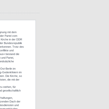
egnung mit dem
 der Partei vom
 Kirche in der DDR
der Bundesrepublik
uerkennen. Trotz des
onflikte und
mus« bestand die
 und Partei,
undsätzliche
Ost-Berlin im
g-Gedenkfeiern im
aten. Die Kirche, so
isten, die mit der
u stehen, für
d gesellschaftlich
rhaftungen,
tzenden Dach der
ottesdiensten und
 Staatsgebäuden