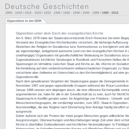
1890 - 1918 / 1919 - 1933 / 1933 - 1945 / 1945 - 1949 / 1949 - 1989 /
1989 - 2016
Opposition in der DDR
Opposition unter dem Dach der evangelischen Kirche
Am 6. März 1978 hatte der Staatsratsvorsitzende Erich Honecker bei einer Beg
Vorstand des Evangelischen Kirchenbundes versichert, die bisherige Auffassung
Absterben der Religion im Sozialismus bzw. Kommunismus zu korrigieren und die
als eigenständige, weitgehend autonome (und von den evangelischen Kirchen in 
unabhängige) Organisation mit gesellschaftlicher Bedeutung im Sozialismus anz
Zugeständnisses kirchlicher Sendungen in Rundfunk und Fernsehen hielten die K
Spannungen im Verhältnis zwischen Staat und Kirche an. Als »Kirche im Sozialis
Kirchenleitung auf dem unüberbrückbaren weltanschaulichen Gegensatz zu Staat
verzichtete aber (teilweise im Unterschied zu den Kirchenmitgliedern) auf eine gr
Oppositionsrolle.
Nach dem gewaltsamen Vorgehen der Staatsorgane gegen die Zionsgemeinde in 
November 1987 und gegen oppositionelle Gruppen während der Rosa-Luxembur
Januar 1988 setzten sich diejenigen durch, die eine offensive Kirchenpolitik vertr
argumentierten sie, habe für alle in der Gesellschaft da zu sein, auch für NichtChr
Staatsmacht in Konflikt geraten seien: für Angehörige von Friedens-, Umwelt- und
Menschenrechtsgruppen, die verdächtigt wurden, zum SED -Staat in Opposition z
Ausreisewillige, die das Regime nach Einreichung ihrer Anträge häufig beruflich un
ausgrenzte.
Daher äußerte sich der Protest der meist jungen Menschen gegen willkürliche Ve
Ausgrenzungen, Überwachungen und Abschiebungen lange Zeit unter dem schü
Kirche in überfüllten Gottesdiensten und kirchlichen Veranstaltungen. In Fürbittg
Mahnwachen, im Aufstellen brennender Kerzen auf öffentlichen Plätzen und vor