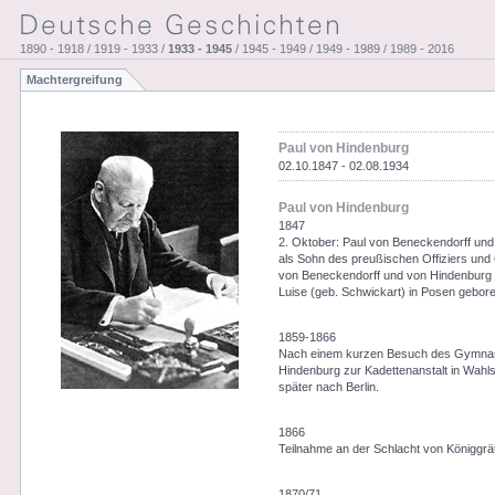
1890 - 1918 / 1919 - 1933 /
1933 - 1945
/ 1945 - 1949 / 1949 - 1989 / 1989 - 2016
Machtergreifung
Paul von Hindenburg
02.10.1847 - 02.08.1934
Paul von Hindenburg
1847
2. Oktober: Paul von Beneckendorff und
als Sohn des preußischen Offiziers und
von Beneckendorff und von Hindenburg 
Luise (geb. Schwickart) in Posen gebore
1859-1866
Nach einem kurzen Besuch des Gymna
Hindenburg zur Kadettenanstalt in Wahlst
später nach Berlin.
1866
Teilnahme an der Schlacht von Königgrä
1870/71