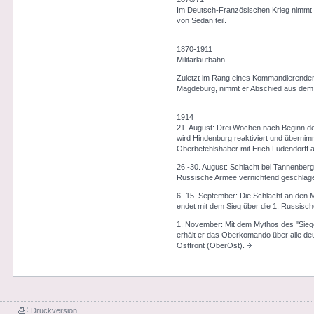
Im Deutsch-Französischen Krieg nimmt 
von Sedan teil.
1870-1911
Militärlaufbahn.
Zuletzt im Rang eines Kommandierenden
Magdeburg, nimmt er Abschied aus dem M
1914
21. August: Drei Wochen nach Beginn de
wird Hindenburg reaktiviert und übernim
Oberbefehlshaber mit Erich Ludendorff 
26.-30. August: Schlacht bei Tannenberg, 
Russische Armee vernichtend geschlage
6.-15. September: Die Schlacht an den
endet mit dem Sieg über die 1. Russisc
1. November: Mit dem Mythos des "Sie
erhält er das Oberkomando über alle d
Ostfront (OberOst).
Druckversion