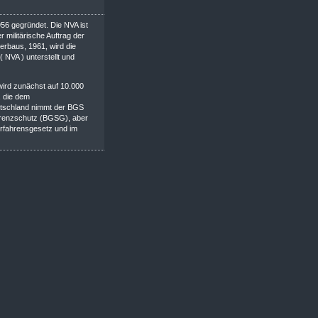
6 gegründet. Die NVA ist
 militärische Auftrag der
rbaus, 1961, wird die
 NVA ) unterstellt und
ird zunächst auf 10.000
, die dem
utschland nimmt der BGS
sgrenzschutz (BGSG), aber
erfahrensgesetz und im