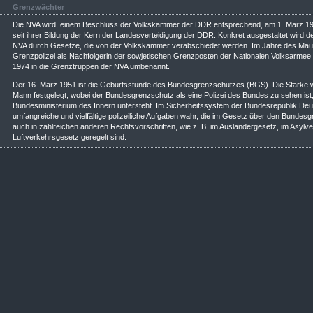
Grenzwächter
Die NVA wird, einem Beschluss der Volkskammer der DDR entsprechend, am 1. März 195
seit ihrer Bildung der Kern der Landesverteidigung der DDR. Konkret ausgestaltet wird der
NVA durch Gesetze, die von der Volkskammer verabschiedet werden. Im Jahre des Maue
Grenzpolizei als Nachfolgerin der sowjetischen Grenzposten der Nationalen Volksarmee (
1974 in die Grenztruppen der NVA umbenannt.
Der 16. März 1951 ist die Geburtsstunde des Bundesgrenzschutzes (BGS). Die Stärke w
Mann festgelegt, wobei der Bundesgrenzschutz als eine Polizei des Bundes zu sehen ist
Bundesministerium des Innern untersteht. Im Sicherheitssystem der Bundesrepublik De
umfangreiche und vielfältige polizeiliche Aufgaben wahr, die im Gesetz über den Bunde
auch in zahlreichen anderen Rechtsvorschriften, wie z. B. im Ausländergesetz, im Asylv
Luftverkehrsgesetz geregelt sind.