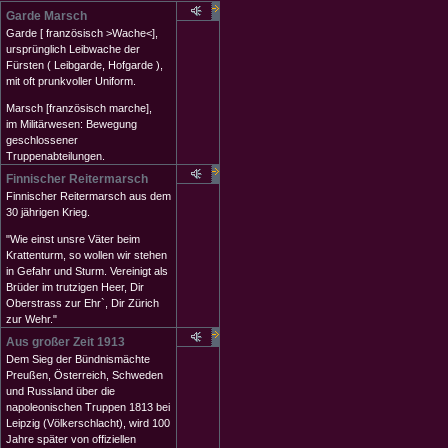
Garde Marsch
Garde [ französisch >Wache<],
ursprünglich Leibwache der
Fürsten ( Leibgarde, Hofgarde ),
mit oft prunkvoller Uniform.
Marsch [französisch marche],
im Militärwesen: Bewegung
geschlossener
Truppenabteilungen.
Finnischer Reitermarsch
Finnischer Reitermarsch aus dem
30 jährigen Krieg.
"Wie einst unsre Väter beim
Krattenturm, so wollen wir stehen
in Gefahr und Sturm. Vereinigt als
Brüder im trutzigen Heer, Dir
Oberstrass zur Ehr`, Dir Zürich
zur Wehr."
Aus großer Zeit 1913
Dem Sieg der Bündnismächte
Preußen, Österreich, Schweden
und Russland über die
napoleonischen Truppen 1813 bei
Leipzig (Völkerschlacht), wird 100
Jahre später von offiziellen