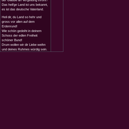
der Glaube an Vergeltung thront?
Das heil'ge Land ist uns bekannt,
es ist das deutsche Vaterland.
Heil dir, du Land so hehr und
gross vor allen auf dem
Erdenrund!
Wie schön gedeiht in deinem
Schoss der edlen Freiheit
schöner Bund!
Drum wollen wir dir Liebe weihn
und deines Ruhmes würdig sein.