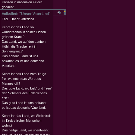
Kreisen in nationalen Feiern
gedacht.
Volkslied: "Unser Vaterland"
Titel : Unser Vaterland
Kennt ihr das Land so
wunderschön in seiner Eichen
grünem Kranz?
Das Land, wo auf den sanften
Höh'n die Traube reift im
Sonnenglanz?
Das schöne Land ist uns
bekannt, es ist das deutsche
Vaterland.
Kennt ihr das Land vom Truge
frei, wo noch das Wort des
Mannes gilt?
Das gute Land, wo Lieb' und Treu'
den Schmerz des Erdenlebens
stillt?
Das gute Land ist uns bekannt,
es ist das deutsche Vaterland.
Kennt ihr das Land, wo Sittlichkeit
im Kreise froher Menschen
wohnt?
Das heil'ge Land, wo unentweiht