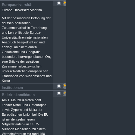
Europauniversität
Europa-Universität Viadrina
Mit der besonderen Betonung der
deutsch-polnischen
Zusammenarbeit in Forschung
und Lehre, löst die Europa-
Universität ihren internationalen
Anspruch beispielhaft ein und
schlägt, an einem durch
Geschichte und Geografie
besonders hervorgehobenen Ort,
eine Brücke der geistigen
Zusammenarbeit zwischen
unterschiedlichen europäischen
Traditionen von Wissenschaft und
Kultur.
Institutionen
Beitrittskandidaten
Am 1. Mai 2004 traten acht
Länder Mittel- und Osteuropas,
sowie Zypern und Malta der
Europäischen Union bei. Die EU
ist mit den zehn neuen
Mitgliedstaaten um ca. 75
Millionen Menschen, zu einem
Wirtschaftsraum mit rund 450