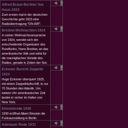
Alfred Braun-Berliner Vox
Haus-1923
Zum ersten mal in der deutschen
Geschichte geht 1923 eine
Radioübertragung "ON AIR".
Bredow-Weihnachten 1924
In seiner Weihnachtsansprache
von 1924, wendet sich der
entscheidende Organisator des
Rundfunks, Hans Bredow, an das
amerikanische Volk und wirbt für
die mannigfachen Vorteile des
Radios, gerade in Zeiten der Not.
Eckener-Bericht Zeppelin
1924
Hugo Eckener überquert 1925,
mit einem Zeppelinluftschiff, in nur
70 Stunden den Atlantik. Um
sieben Uhr amerikanischer Zeit
landet er sicher im Hafen von
New York.
Einsteinrede 1930
1930 eröffnet Albert Einstein die
Funkausstellung in Berlin.
Adenauer Rede 1931