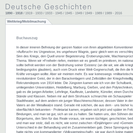
1890 - 1918
/ 1919 - 1933 / 1933 - 1945 / 1945 - 1949 / 1949 - 1989 / 1989 - 2016
Weltkrieg/Mobilmachung
Buchauszug
In dieser inneren Befreiung der ganzen Nation von ihren abgelebten Konventionen
>Aufbruch< ins Ungewisse, ins ungeheure Wagnis, ganz gleich wen es verschlin
Sinn des Kriegs, den Quell unsrer Begeisterung. Eroberungsziele, Machtansprüc
Thema. Wenn wir »Freiheit« riefen, meinten wir es gewiß im primitiven, im nationa
sollte befreit werden von der Bedrohung seiner Existenz (an die wir, wie alle krie
bedingungslos glaubten), auch vom Druck einer Welt-Gegnerschaft, die ihm die fr
Kräfte versagen wollte. Aber wir meinten mehr. Es war keineswegs >militaristisch
revolutionärer Geist, der in den Barackenlagern und Zeltställen der Kriegsfreiwilli
Rekrutendepots von 1914 lebte. Die Jüngsten kamen wie ich von der Schulbank, 
umliegenden Universitäten, Heidelberg, Marburg, Gießen, und den Polytechniken
gab es die jungen Arbeiter, Lehrlinge, Kaufleute, Landwirte, Künstler, einen Durchs
Stände und Klassen. Neben mir auf dem Strohsack schnarchte ein Schauspieler
Stadttheater, auf dem andern ein junger Maschinenschlosser, dessen Vater in de
Vaters an der Metallwalze stand. Gerade mit solchen, die aus dem - uns bisher 
oberflächlich bekannten - Proletariat kamen, ergaben sich jetzt und später im Fel
Bindungen, und man tat gut, sich an sie zu halten. Sie hatten uns, den Söhnen de
Bürgertums, den Sinn für das Reale voraus, sie waren tüchtiger, geschickter, bedü
und man war stolz, daß es nicht, wie sonst zwischen >Einjährigen< und >Gemein
Unterschied in der Behandlung und im Zusammenleben gab. Diese Sprengung de
hatte nichts von kommandierter >Volksgemeinschaft<, sie war durch keine materi