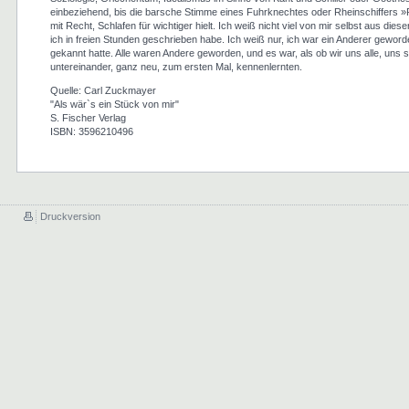
einbeziehend, bis die barsche Stimme eines Fuhrknechtes oder Rheinschiffers »Ruh
mit Recht, Schlafen für wichtiger hielt. Ich weiß nicht viel von mir selbst aus diese
ich in freien Stunden geschrieben habe. Ich weiß nur, ich war ein Anderer geworde
gekannt hatte. Alle waren Andere geworden, und es war, als ob wir uns alle, uns 
untereinander, ganz neu, zum ersten Mal, kennenlernten.
Quelle: Carl Zuckmayer
"Als wär`s ein Stück von mir"
S. Fischer Verlag
ISBN: 3596210496
Druckversion