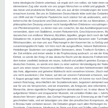
keine ideologische Doktrin unterbaut, sie ergab sich von selbst, sie hatte einen 
elementaren Zug oder wurde von uns jungen Menschen so erlebt und geglaubt. T
das beste und produktivste Element, das uns aus all den Umwälzungen der kom
erwachsen konnte. Bei uns im Südwesten Deutschlands lebte wohl das Gedanken
von 1848 und der Frankfurter Paulskirche noch stärker fort als anderwärts, und 
beherrschte die Gespräche und Diskussionen, in denen wir bis zur Abstraktion, z
philosophischen Deutung unserer recht handgreiflichen Erlebnisse vorzudringe
von Pferdetransporten, zu denen man uns zunächst, bis das Ausbildungsperson
verwendete, dann von Stalldienst, erstem Reitunterricht, Geschützexerzieren, 
dazwischen von endloser Warterei, Abzählen, Appellen, gingen doch noch die ha
Debattieren hin, in jenen flüchtig aufgebauten, geteerten Baracken oder Turnhalle
Wirtshaussälen, wo man uns aus Platzmangel in den Kasernen bis zu fünfzig un
zusammengepfercht hatte. Ich höre noch die ausgesoffene, heisere Baßstimme 
Heidelberger Studenten von ungezählten Semestern, eines Troeltsch-Schülers, 
der Zeit erklärte und immer wieder in die Prophezeiung ausbrach: so wie der Kri
Einheit, so werde der Krieg 14 das deutsche Recht und die deutsche Freiheit bri
dem keiner zweifelte) bedeute ein neues, kulturell und politisch geeintes Europa 
deutschen Geistes, es werde erst dann zu einer wahren Verständigung der Nati
auch uns einen neuen Horizont erschließen müsse, und dem heimkehrenden Volk
das freie, allgemeine und geheime Wahlrecht nicht verwehren können. (Noch mehr
uns nicht ausdenken.) Der Kaiser, auf den wir unseren Fahneneid schworen, war 
4. August gesagt hatte: »Ich kenne keine Parteien mehr, ich kenne nur noch Deu
seinem Reichstag, einschließlich der Sozialdemokraten, begeistert akklamiert w
war für uns ein Versprechen, und wir erwarteten, als Kriegsziel, eine reformierte, k
Monarchie, deren eigentliche Regierungsform demokratisch sei. In einer dieser N
aufgerittener Hintern und strapazierter Muskeln, mit verteilten Rollen das > Jahrhu
deutschen Versen< gelesen, das Gerhart Hauptmann zur Erinnerung an die Freih
geschrieben hatte, und wir belustigten uns über den preußischen Kronprinzen, der
in Breslau hatte verbieten lassen. Die Debatten gingen nach allen Richtungen ins 
Soziologie, Griechentum, Idealismus im Sinne von Kant und Schiller oder Goethe