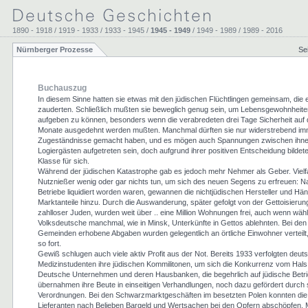
1890 - 1918 / 1919 - 1933 / 1933 - 1945 /
1945 - 1949
/ 1949 - 1989 / 1989 - 2016
Nürnberger Prozesse
Se
Buchauszug
In diesem Sinne hatten sie etwas mit den jüdischen Flüchtlingen gemeinsam, die e
zauderten. Schließlich mußten sie beweglich genug sein, um Lebensgewohnheite
aufgeben zu können, besonders wenn die verabredeten drei Tage Sicherheit auf 
Monate ausgedehnt werden mußten. Manchmal dürften sie nur widerstrebend i
Zugeständnisse gemacht haben, und es mögen auch Spannungen zwischen ihne
Logiergästen aufgetreten sein, doch aufgrund ihrer positiven Entscheidung bildet
Klasse für sich.
Während der jüdischen Katastrophe gab es jedoch mehr Nehmer als Geber. Viel
Nutznießer wenig oder gar nichts tun, um sich des neuen Segens zu erfreuen: 
Betriebe liquidiert worden waren, gewannen die nichtjüdischen Hersteller und Hä
Marktanteile hinzu. Durch die Auswanderung, später gefolgt von der Gettoisierun
zahlloser Juden, wurden weit über .. eine Million Wohnungen frei, auch wenn wäh
Volksdeutsche manchmal, wie in Minsk, Unterkünfte in Gettos ablehnten. Bei den
Gemeinden erhobene Abgaben wurden gelegentlich an örtliche Einwohner verteilt,
so fort.
Gewiß schlugen auch viele aktiv Profit aus der Not. Bereits 1933 verfolgten deut
Medizinstudenten ihre jüdischen Kommilitonen, um sich die Konkurrenz vom Hals
Deutsche Unternehmen und deren Hausbanken, die begehrlich auf jüdische Betrie
übernahmen ihre Beute in einseitigen Verhandlungen, noch dazu gefördert durch s
Verordnungen. Bei den Schwarzmarktgeschäften im besetzten Polen konnten die
Lieferanten nach Belieben Bargeld und Wertsachen bei den Opfern abschöpfen. M