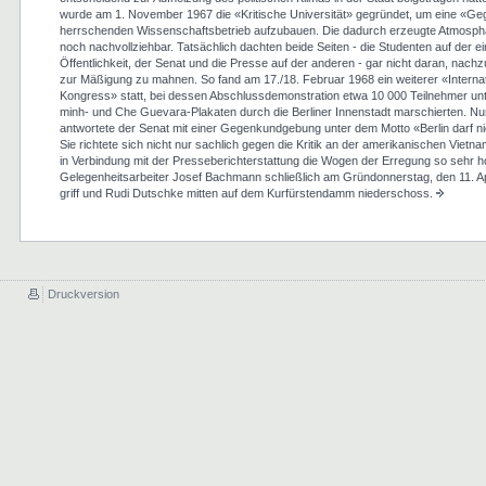
wurde am 1. November 1967 die «Kritische Universität» gegründet, um eine «
herrschenden Wissenschaftsbetrieb aufzubauen. Die dadurch erzeugte Atmosphä
noch nachvollziehbar. Tatsächlich dachten beide Seiten - die Studenten auf der ein
Öffentlichkeit, der Senat und die Presse auf der anderen - gar nicht daran, nac
zur Mäßigung zu mahnen. So fand am 17./18. Februar 1968 ein weiterer «Internat
Kongress» statt, bei dessen Abschlussdemonstration etwa 10 000 Teilnehmer un
minh- und Che Guevara-Plakaten durch die Berliner Innenstadt marschierten. Nur
antwortete der Senat mit einer Gegenkundgebung unter dem Motto «Berlin darf n
Sie richtete sich nicht nur sachlich gegen die Kritik an der amerikanischen Vietnam
in Verbindung mit der Presseberichterstattung die Wogen der Erregung so sehr 
Gelegenheitsarbeiter Josef Bachmann schließlich am Gründonnerstag, den 11. Ap
griff und Rudi Dutschke mitten auf dem Kurfürstendamm niederschoss.
Druckversion