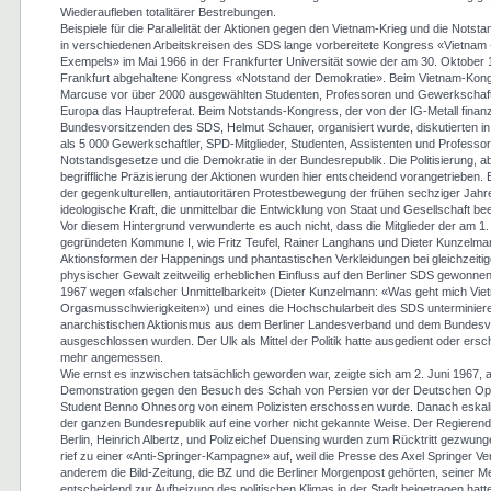
Wiederaufleben totalitärer Bestrebungen.
Beispiele für die Parallelität der Aktionen gegen den Vietnam-Krieg und die Nots
in verschiedenen Arbeitskreisen des SDS lange vorbereitete Kongress «Vietnam 
Exempels» im Mai 1966 in der Frankfurter Universität sowie der am 30. Oktober 1
Frankfurt abgehaltene Kongress «Notstand der Demokratie». Beim Vietnam-Kongr
Marcuse vor über 2000 ausgewählten Studenten, Professoren und Gewerkschaft
Europa das Hauptreferat. Beim Notstands-Kongress, der von der IG-Metall finan
Bundesvorsitzenden des SDS, Helmut Schauer, organisiert wurde, diskutierten 
als 5 000 Gewerkschaftler, SPD-Mitglieder, Studenten, Assistenten und Professor
Notstandsgesetze und die Demokratie in der Bundesrepublik. Die Politisierung, a
begriffliche Präzisierung der Aktionen wurden hier entscheidend vorangetrieben. 
der gegenkulturellen, antiautoritären Protestbewegung der frühen sechziger Jahre 
ideologische Kraft, die unmittelbar die Entwicklung von Staat und Gesellschaft bee
Vor diesem Hintergrund verwunderte es auch nicht, dass die Mitglieder der am 1
gegründeten Kommune I, wie Fritz Teufel, Rainer Langhans und Dieter Kunzelmann
Aktionsformen der Happenings und phantastischen Verkleidungen bei gleichzeiti
physischer Gewalt zeitweilig erheblichen Einfluss auf den Berliner SDS gewonnen
1967 wegen «falscher Unmittelbarkeit» (Dieter Kunzelmann: «Was geht mich Viet
Orgasmusschwierigkeiten») und eines die Hochschularbeit des SDS unterminier
anarchistischen Aktionismus aus dem Berliner Landesverband und dem Bundes
ausgeschlossen wurden. Der Ulk als Mittel der Politik hatte ausgedient oder ersc
mehr angemessen.
Wie ernst es inzwischen tatsächlich geworden war, zeigte sich am 2. Juni 1967, 
Demonstration gegen den Besuch des Schah von Persien vor der Deutschen Oper
Student Benno Ohnesorg von einem Polizisten erschossen wurde. Danach eskalie
der ganzen Bundesrepublik auf eine vorher nicht gekannte Weise. Der Regieren
Berlin, Heinrich Albertz, und Polizeichef Duensing wurden zum Rücktritt gezwun
rief zu einer «Anti-Springer-Kampagne» auf, weil die Presse des Axel Springer Ve
anderem die Bild-Zeitung, die BZ und die Berliner Morgenpost gehörten, seiner 
entscheidend zur Aufheizung des politischen Klimas in der Stadt beigetragen hatt