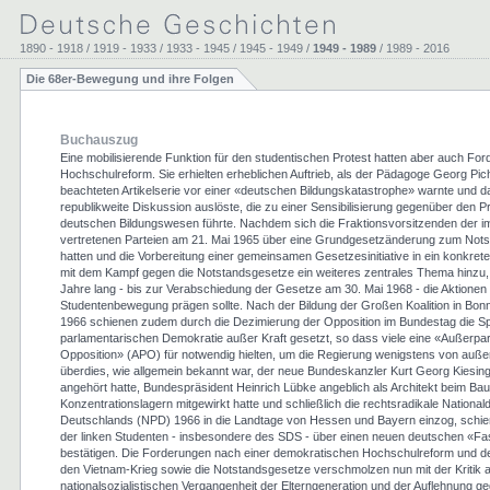
1890 - 1918 / 1919 - 1933 / 1933 - 1945 / 1945 - 1949 /
1949 - 1989
/ 1989 - 2016
Die 68er-Bewegung und ihre Folgen
Buchauszug
Eine mobilisierende Funktion für den studentischen Protest hatten aber auch Fo
Hochschulreform. Sie erhielten erheblichen Auftrieb, als der Pädagoge Georg Picht
beachteten Artikelserie vor einer «deutschen Bildungskatastrophe» warnte und d
republikweite Diskussion auslöste, die zu einer Sensibilisierung gegenüber den 
deutschen Bildungswesen führte. Nachdem sich die Fraktionsvorsitzenden der 
vertretenen Parteien am 21. Mai 1965 über eine Grundgesetzänderung zum Notst
hatten und die Vorbereitung einer gemeinsamen Gesetzesinitiative in ein konkret
mit dem Kampf gegen die Notstandsgesetze ein weiteres zentrales Thema hinzu, 
Jahre lang - bis zur Verabschiedung der Gesetze am 30. Mai 1968 - die Aktionen
Studentenbewegung prägen sollte. Nach der Bildung der Großen Koalition in Bo
1966 schienen zudem durch die Dezimierung der Opposition im Bundestag die Spi
parlamentarischen Demokratie außer Kraft gesetzt, so dass viele eine «Außerpa
Opposition» (APO) für notwendig hielten, um die Regierung wenigstens von außen
überdies, wie allgemein bekannt war, der neue Bundeskanzler Kurt Georg Kiesi
angehört hatte, Bundespräsident Heinrich Lübke angeblich als Architekt beim Ba
Konzentrationslagern mitgewirkt hatte und schließlich die rechtsradikale Nationa
Deutschlands (NPD) 1966 in die Landtage von Hessen und Bayern einzog, schie
der linken Studenten - insbesondere des SDS - über einen neuen deutschen «F
bestätigen. Die Forderungen nach einer demokratischen Hochschulreform und d
den Vietnam-Krieg sowie die Notstandsgesetze verschmolzen nun mit der Kritik 
nationalsozialistischen Vergangenheit der Elterngeneration und der Auflehnung ge