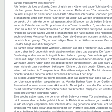
daraus müssen wir was machen!"
Alle fanden die Idee großartig. Dann ging ich zum Küster und sagte "ich habe Gro
möchten gerne oben auf der Empore in der ersten Reihe sitzen." Da meinte der: "
da sind, kriegen sie sicher noch einen Platz." Also habe ich zu den Genossen ge
Transparente unter dem Motto: "Nur beten ist Mord". Die werden eingerollt und 
versteckt. Um halb vier gehen wir generalstabsmäßig oben an die beiden Brüstun
vorletzte Zeile der vierten Strophe kommt, von "Vom Himmel hoch", entrollen wir 
Denn da laufen die Fernsehkameras." Ich fand das unheimlich aufregend. In uns
hingen die ganzen Wände voll mit Transparenten. Ich hatte damals eine Handn
auch noch eine Vietcong-Fahne genäht. Denn die Genossen wussten ja nicht, wo
habe ich ihnen gesagt: "Da, wo am Heiligen Abend in der Köllestrasse eine Viet
Fenster hängt, müsst ihr hingehen".
Es kamen sogar einige ganz wichtige Genossen aus der Frankfurter SDS-Zentral
hatten, aber im Grunde nicht recht glauben wollten, dass das gut geht. Der Vater
Bundestag, und er war recht ängstlich. Also habe ich gesagt: "Wenn du Angst has
Kirche mit Philipp spazieren." Plötzlich wollten andere auch lieber draußen Flugblät
Wir haben unsere Aktion dann wie abgesprochen durchgezogen, und alles wäre
wenn nicht ein paar von diesen bekloppten Christen, die sich gestört fühlten, au
wären. Wir hatten die Transparente an Holzstäben festgemacht. Doch in diesem 
hinunter und den anderen, unten sitzenden Christen auf den Kopf.
Es ist den Leuten weiter gar nichts passiert, aber das Dumme war, dass das ZDF
der Übertragung einfach weggelassen hat. Von der Berliner Aktion in der Gedächt
Fernsehaufnahmen, von unserer Aktion nicht. Als wir jedoch aus der Kirche hera
es mit furchtbar wütenden Menschen zu tun. Wir brachten Philipp ins Bett und f
doch eine ziemlich gelungene Aktion.
Eine Woche später stand morgens um elf ein Bulle vor meiner Tür und meinte, er
reinkommen, denn er habe gehört, ich sei die Rädelsführerin dieser ganzen Akt
wurde ich sogar vorgeladen. Aber ich habe das Ding genossen, und zum Schluss
eingestellt. Wir habe sogar anschließend mit den Pfarrern diskutiert. Jedenfalls 
eigenständige politische Aktion, und die Anregung dazu kam durch diesen guten B