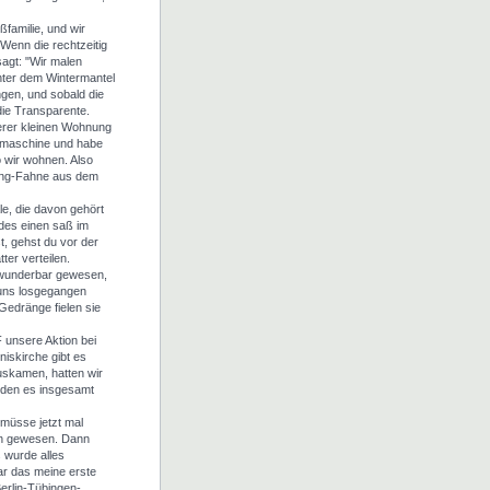
ßfamilie, und wir
Wenn die rechtzeitig
sagt: "Wir malen
unter dem Wintermantel
gen, und sobald die
die Transparente.
erer kleinen Wohnung
ähmaschine und habe
 wir wohnen. Also
cong-Fahne aus dem
e, die davon gehört
 des einen saß im
t, gehst du vor der
ter verteilen.
 wunderbar gewesen,
f uns losgegangen
Gedränge fielen sie
 unsere Aktion bei
niskirche gibt es
uskamen, hatten wir
anden es insgesamt
 müsse jetzt mal
ion gewesen. Dann
 wurde alles
war das meine erste
erlin-Tübingen-