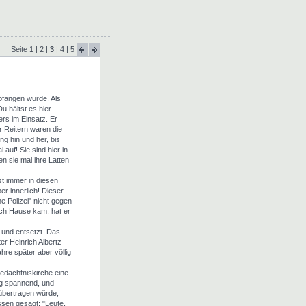
Seite
1
|
2
|
3
|
4
|
5
fangen wurde. Als
 hältst es hier
rs im Einsatz. Er
 Reitern waren die
ng hin und her, bis
auf! Sie sind hier in
 sie mal ihre Latten
st immer in diesen
er innerlich! Dieser
 Polizei" nicht gegen
nach Hause kam, hat er
 und entsetzt. Das
er Heinrich Albertz
hre später aber völlig
edächtniskirche eine
ig spannend, und
 übertragen würde,
sen gesagt: "Leute,