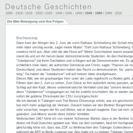
1890 - 1918 / 1919 - 1933 / 1933 - 1945 / 1945 - 1949 /
1949 - 1989
/ 1989 - 2016
Die 68er-Bewegung und ihre Folgen
Buchauszug
Dann kam der Morgen des 2. Juni, als vorm Rathaus Schöneberg der Schah emp
mein Vater unruhig wurde, sagte meine Mutter: "Geh zum Rathaus Schöneberg. Du
sowieso nicht aus. Aber zieh die alte Hose an!" Meine Geschwister waren woande
stand da und um ihn herum lauter demonstrierende Studenten. An den Hamburger
"Jubelperser" mit ihren Dachlatten und schlugen auf die Demonstranten ein. Es gi
schließlich mein Vater, als aufrechter Demokrat und Christ, sagte: "Passen sie mal 
Deutschland, und diese Studenten haben das Recht zu demonstrieren. Nu` packen
weg." Da haben die "Jubelperser" voll auf meinen Vater draufgehauen.
Dieses Bild, wie ein grauhaariger Herr unter der Latte regelrecht zu Boden geht, i
Filmen über den 2. Juni zu sehen. Zum Glück ist ihm äußerlich nichts passiert, ab
Schlag auf den Kopf, dieses undemokratische Verhalten und das "unsere deutsche
diese "Jubelperser" vorgegangen ist, hat ihn zutiefst erschüttert. Als er wieder 
sofort die goldene Ehrennadel der CDU zurückgeschickt.
Als ich damals in Tübingen vom Tod Benno Ohnesorgs erfuhr, war ich geschockt
hat mich mehr aufgeregt als Vietnam. Danach haben wir den Berliner Bürgermeist
sehr verachtet, wegen der Art und Weise, wie er darauf reagierte. Das hat sich Ja
geändert, und Albertz wurde eines meiner Vorbilder.
Weihnachten 1967 hörte ich von meiner Schwester Bärbel, dass in der Berliner G
Aktion mit Rudi Dutschke geplant war. Was sie dort vorhatten, fand ich hochgrad
gleichzeitig hörte ich, dass das ZDF zu Weihnachten den Tübinger Gottesdienst
während die ARD in Berlin zugange war. Also habe ich zu meinen Tübinger Genos