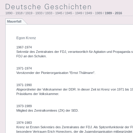
1890 - 1918 / 1919 - 1933 / 1933 - 1945 / 1945 - 1949 / 1949 - 1989 /
1989 - 2016
Mauerfall
Egon Krenz
1967-1974
Sekretär des Zentralrates der FDJ, verantwortlich für Agitation und Propaganda so
FDJ an den Schulen.
1971-1974
Vorsitzender der Pionierorganisation "Ernst Thälmann".
1971-1990
Abgeordneter der Volkskammer der DDR. In dieser Zeit ist Krenz von 1971 bis 1
Präsidiums der Volkskammer.
1973-1989
Mitglied des Zentralkomitees (ZK) der SED.
1974-1983
Krenz ist Ersten Sekretärs des Zentralrates der FDJ. Als Spitzenfunktionär der 
besondere Vertrauen Erich Honeckers, der die Jugendorganisation mitbegründet 