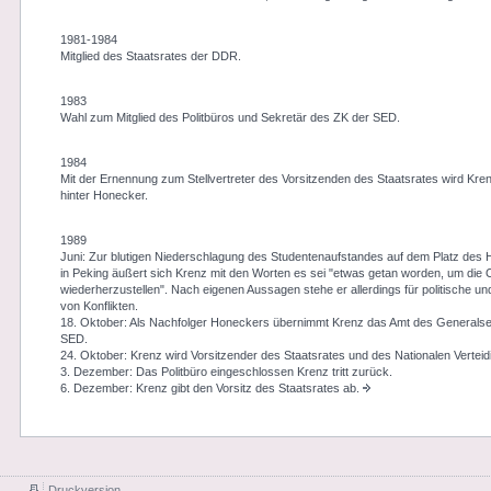
1981-1984
Mitglied des Staatsrates der DDR.
1983
Wahl zum Mitglied des Politbüros und Sekretär des ZK der SED.
1984
Mit der Ernennung zum Stellvertreter des Vorsitzenden des Staatsrates wird Kr
hinter Honecker.
1989
Juni: Zur blutigen Niederschlagung des Studentenaufstandes auf dem Platz des
in Peking äußert sich Krenz mit den Worten es sei "etwas getan worden, um die
wiederherzustellen". Nach eigenen Aussagen stehe er allerdings für politische un
von Konflikten.
18. Oktober: Als Nachfolger Honeckers übernimmt Krenz das Amt des Generalse
SED.
24. Oktober: Krenz wird Vorsitzender des Staatsrates und des Nationalen Vertei
3. Dezember: Das Politbüro eingeschlossen Krenz tritt zurück.
6. Dezember: Krenz gibt den Vorsitz des Staatsrates ab.
Druckversion