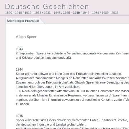
1890 - 1918 / 1919 - 1933 / 1933 - 1945 /
1945 - 1949
/ 1949 - 1989 / 1989 - 2016
Nürnberger Prozesse
Albert Speer
1943
2. September: Speers verschiedene Verwaltungsapparate werden zum Reichsmin
und Kriegsproduktion zusammengefaßt.
1944
Speer erkrankt schwer und kann über das Frühjahr sein Amt nicht ausüben.
Aufgrund des zunehmenden Mangels an Rohstoffen und Arbeitskräften zeichnet s
Zusammenbruch der Kriegswirtschaft ab. Obwohl Speer für eine Beendigung des K
kann ihn Hitler überzeugen, im Amt zu bleiben.
Juli: Nach dem gescheiterten Attentat vom 20. Juli tauchen Dokumente von Wide
in denen er als Minister für eine neue Regierung vorgeschlagen wird. Speer kann
machen, darüber nicht informiert gewesen zu sein und keine Kontakte zu den "V
zu haben.
1945
Speer widersetzt sich Hitlers "Politik der verbrannten Erde". Er sabotiert Befehle,
der deutschen Industrie und Landwirtschaft zielen.
April: Nach eigenen Angaben hat Speer einen Giftanschlag auf Hitler geplant. Fü