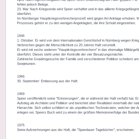
fehlen jedoch Belege.
23. Mai: Nach Kriegsende wird Speer verhaftet und in das alliierte Kriegsgefängni
überführt.
Im Nürnberger Hauptkriegsverbrecherprozeß wird gegen ihn Anklage erhoben. 
Prozesses gehört er zu den wenigen Angeklagten, die ihre Schuld eingestehen.
1946
1. Oktober: Er wird von dem Internationalen Gerichtshof in Nürnberg wegen Kri
Verbrechen gegen die Menschlichkeit zu 20 Jahren Haft verurteilt.
Er wird mit sechs weiteren "Hauptkriegsverbrechern" in das ehemalige Militärgef
überführt. Dieses steht unter der Kontrolle der vier Besatzungsmächte .
Zahlreiche Gnadengesuche der Familie und verschiedener Politiker scheitern am
Sowjetunion.
1966
30. September: Entlassung aus der Haft.
1969
Speer veröffentlicht seine "Erinnerungen", die er während der Haft verfaßt hat. E
Aufstieg als Architekt und Politiker und berichtet über Rivalitäten innerhalb der nat
Hierarchie. Sich selbst schildert er als unpolitischen Technokraten, welcher der A
erlegen sei. Speers Buch wird zu einem der größten Memoirenerfolge der Bundes
1975
Seine Aufzeichnungen aus der Haft, die "Spandauer Tagebücher", erscheinen.